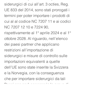
siderurgici di cui all’art. 3 octies, Reg. 
UE 833 del 2014, sono stati prorogati i 
termini per poter importare i prodotti di 
cui al al codice NC 7207 11 e ai codici 
NC 7207 12 10 e 7224 90, 
rispettivamente al 1° aprile 2024 e al 1° 
ottobre 2028. Al riguardo, nell’elenco 
dei paesi partner che applicano 
restrizioni all’importazione di 
siderurgici e misure di controllo sulle 
importazioni equivalenti a quelle 
dell’UE sono state inserite la Svizzera 
e la Norvegia, con la conseguenza 
che per importare siderurgici da tali 
Paesi non sarà necessaria la prova di 
origine dei fattori produttivi incorporati. 
Infine, sotto il profilo delle misure 
soggettive, sono state aggiunte 29 