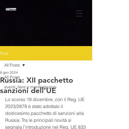
Post
All Posts
8 gen 2024
All Posts
Russia: XII pacchetto
eventi, fiere e manifestazioni
sanzioni dell’UE
Lo scorso 18 dicembre, con il Reg. UE 
2023/2878 è stato adottato il 
dodicesimo pacchetto di sanzioni alla 
Russia. Tra le principali novità si 
segnala l’introduzione nel Reg. UE 833 