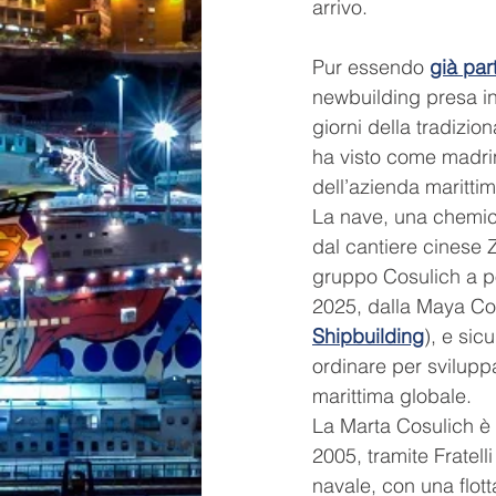
arrivo.
Pur essendo 
già par
newbuilding presa in
giorni della tradizio
ha visto come madri
dell’azienda maritt
La nave, una chemica
dal cantiere cinese 
gruppo Cosulich a po
2025, dalla Maya Cos
Shipbuilding
), e sic
ordinare per sviluppar
marittima globale.
La Marta Cosulich è 
2005, tramite Fratel
navale, con una flott