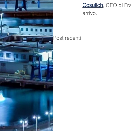
Cosulich
, CEO di Fra
arrivo.
Post recenti
Trovati ordigni bellici in