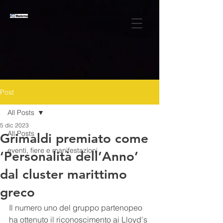
Post
All Posts
5 dic 2023
All Posts
Grimaldi premiato come
eventi, fiere e manifestazioni
‘Personalità dell’Anno’
dal cluster marittimo
greco
Il numero uno del gruppo partenopeo 
ha ottenuto il riconoscimento ai Lloyd's 