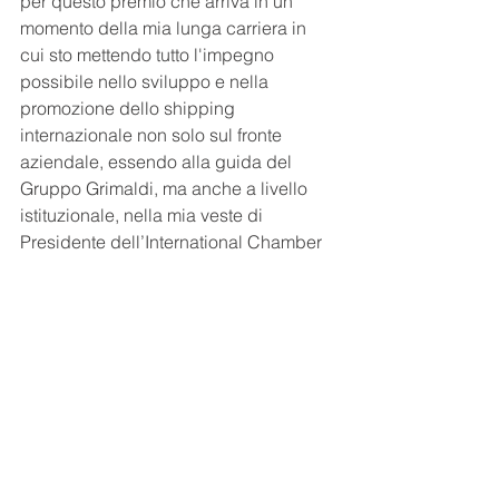
per questo premio che arriva in un 
momento della mia lunga carriera in 
cui sto mettendo tutto l'impegno 
possibile nello sviluppo e nella 
promozione dello shipping 
internazionale non solo sul fronte 
aziendale, essendo alla guida del 
Gruppo Grimaldi, ma anche a livello 
istituzionale, nella mia veste di 
Presidente dell’International Chamber 
of Shipping. Infine mi piace pensare 
che questo premio sia anche un 
riconoscimento per l’impegno profuso 
sempre, e ancor di più nell’ultimo 
decennio, per il continuo sviluppo del 
trasporto marittimo e della logistica in 
Grecia, un Paese in cui mi sento 
davvero a casa”.